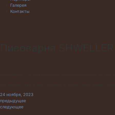
Галерея
Контакты
Пивоварня SHWELLER 
Встречаем — к нам приехала новая кегомойка на три п
Мы всегда тщательно следим за качеством нашей прод
24 ноября, 2023
предыдущее
следующее